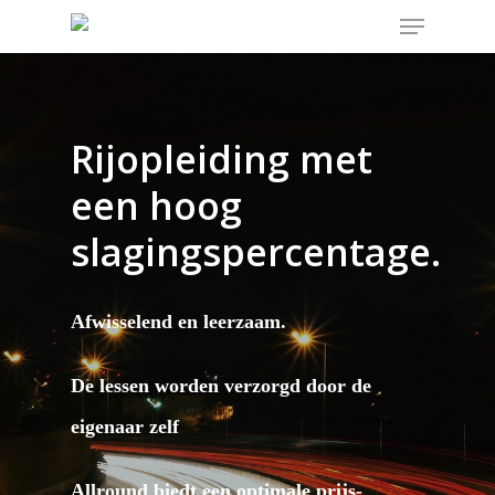
Rijopleiding
met
een
hoog
slagingspercentage.
Afwisselend en leerzaam.
De lessen worden verzorgd door de
eigenaar zelf
Allround biedt een optimale prijs-